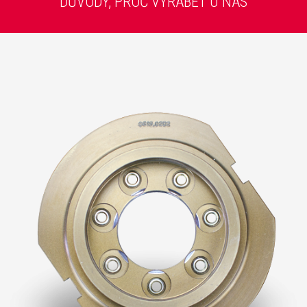
DŮVODY, PROČ VYRÁBĚT U NÁS